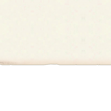
first
prev
›
»