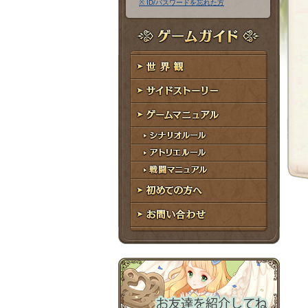
※ ID/パスワードを忘れた方
ア
ワ
ド
ー
レ
ド
ゲームガイド
ス
世界観
サイドストーリー
ゲームマニュアル
シナリオルール
アトリエルール
戦闘マニュアル
初めての方へ
お問い合わせ