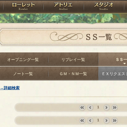
神殿
ローレット
アトリエ
raPartyProject
ＳＳ一覧
オープニング一覧
リプレイ一覧
ＳＳ
ノート一覧
ＧＭ・ＮＭ一覧
ＥＸリクエス
→詳細検索
1
«
‹
next
last
first
prev
›
»
1
«
‹
next
last