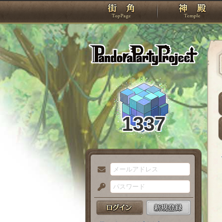
TOP
Pando
1337
メ
ー
パ
ル
ス