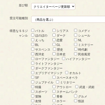
並び順
受注可能種別
得意なＳＳジ
バトル
シリアス
コメディ
ャンル
ほのぼの
ダーク
シュール
えっち
恋愛
NL
BL
GL
ミステリー
サスペンス
歴史
時代劇
西洋史
日本史
民俗風習
ローファンタジー
ハイファンタジー
ライトファンタジー
ダークファンタジー
エブリデイマジック
オカルト
SF
スペースオペラ
ジュブナイル
ミリタリー
特撮
アウトロー
武道・武術
スポーツ
スチームパンク
冒険
青春
グルメ
友情
ホラー
怪談