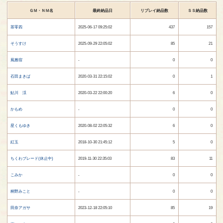
prev
ＧＭ・ＮＭ名
最終納品日
リプレイ納品数
ＳＳ納品数
茶零四
2025-06-17 09:25:02
437
157
そうすけ
2025-09-29 22:05:02
85
21
風雅宿
-
0
0
石田まきば
2020-03-31 22:15:02
0
1
鮎川 渓
2020-03-22 22:00:20
6
0
かもめ
-
0
0
星くもゆき
2020-08-02 22:05:32
6
0
紅玉
2018-10-30 21:45:12
5
0
ちくわブレード(休止中)
2019-11-30 22:35:03
83
11
こみか
-
0
0
桐野みこと
-
0
0
田奈アガサ
2023-12-18 22:05:10
85
19