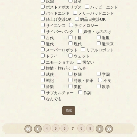
政治
経済
ポストアポカリプス
ハッピーエンド
バッドエンド
メリーバッドエンド
値上げ交渉OK
納品日交渉OK
サイエンス
テクノロジー
サイバーパンク
妖怪・もののけ
古代
中世
近世
近代
現代
近未来
スーパーロボット
リアルロボット
ドライ
ウェット
エモーショナル
切ない
旅情・旅行記
伝奇
武侠
格闘
学園
戦記
詩歌・伝承
不良
音楽
美術
数学
サブカルチャー
作詞
なんでも
検索
4
5
6
7
8
9
« first
‹
next ›
last »