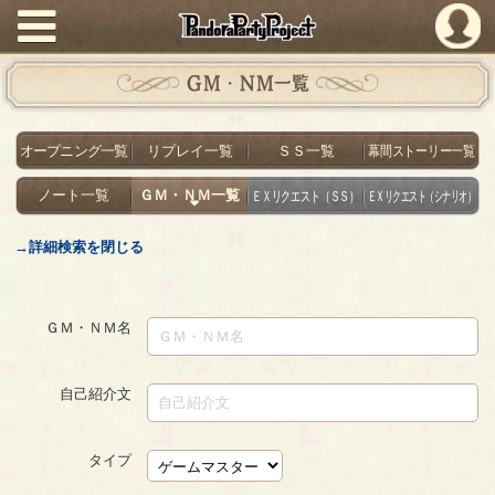
PandoraPartyProject
ＧＭ・ＮＭ一覧
オープニング一覧
リプレイ一覧
ＳＳ一覧
幕間ストーリー一覧
ノート一覧
ＧＭ・ＮＭ一覧
ＥＸリクエスト（ＳＳ）
ＥＸリクエスト（シナリオ）
→詳細検索を閉じる
ＧＭ・ＮＭ名
自己紹介文
タイプ