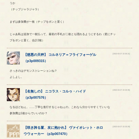
うか
（チップジャラジャラ）
まずは参加費が一枚（チップをポンと置く）
じゃあ私は追加で一枚払って、最初の手札が二枚とも隠れるようにするわ（更にチッ
プをポンと置く、合計2枚）
[2022-03-27 22:35:21]
【
慈悪の天秤
】
コルネリア
＝
フライフォーゲル
（
p3p009315
）
さっきのはデモンストレーションね？
よしよし。
[2022-03-27 22:34:35]
【
名無しの
】
ニコラス
・
コルゥ
・
ハイド
（
p3p007576
）
なるほどねぇ。……丁寧な進行するじゃねぇの。これなら分かりやすくていいな
参加費は1枚からでいいのか？
[2022-03-27 22:33:29]
【
咲き誇る菫、友に抱かれ
】
ヴァイオレット
・
ホロ
ウウォーカー
（
p3p007470
）