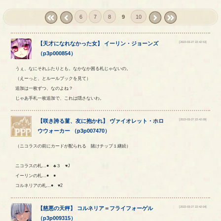
6
7
8
9
10
« first
‹
next ›
last »
prev
[2022-03-27 22:42:53]
【
天才になれなかった女
】
イーリン
・
ジョーンズ
（
p3p000854
）
うぇ、なにそれふたりとも。なかなか困る札じゃないの。
（えーっと、とルールブックを見て）
追加は一枚ずつ、なのよね？
じゃあ手札一枚追加で、これは隠さないわ。
[2022-03-27 22:42:09]
【
咲き誇る菫、友に抱かれ
】
ヴァイオレット
・
ホロ
ウウォーカー
（
p3p007470
）
（ニコラスの前にカードが配られる 賭けチップ１継続）
ニコラスの札…● ♣３ ♥J
イーリンの札…● ●
コルネリアの札…● ♥2
[2022-03-27 22:42:04]
【
慈悪の天秤
】
コルネリア
＝
フライフォーゲル
（
p3p009315
）