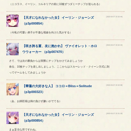
（ニコラス、イーリン、コルネリアの前に10枚ずつダミーチップが送られる）
[2022-03-27 22:32:44]
【
天才になれなかった女
】
イーリン
・
ジョーンズ
（
p3p000854
）
（今私の可愛い弟子が不遜な視線を向けた気がする）
[2022-03-27 22:32:44]
【
咲き誇る菫、友に抱かれ
】
ヴァイオレット
・
ホロ
ウウォーカー
（
p3p007470
）
さて、では次の勝負からは実際にチップをかけてみましょうか
各位、10枚チップを差し出しましょう。ここからはスカーレッド・クイーン方式に則
ってゲームをしてみましょうか
[2022-03-27 22:32:08]
【
華蓮の大好きな人
】
ココロ
＝
Bliss
＝
Solitude
（
p3p000323
）
（あ、お師匠様は例の負けず嫌いがでてる）
[2022-03-27 22:31:18]
【
天才になれなかった女
】
イーリン
・
ジョーンズ
（
p3p000854
）
まぁ妥当な所ですわね。