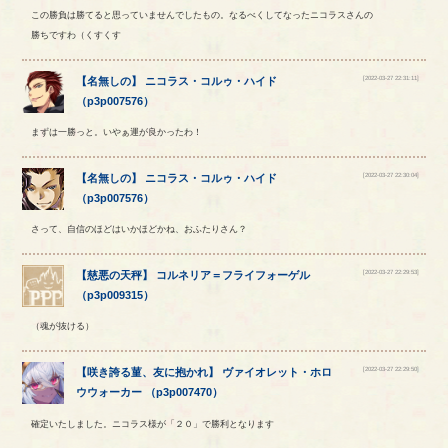
この勝負は勝てると思っていませんでしたもの。なるべくしてなったニコラスさんの
勝ちですわ（くすくす
[2022-03-27 22:31:11]
【
名無しの
】
ニコラス
・
コルゥ
・
ハイド
（
p3p007576
）
まずは一勝っと。いやぁ運が良かったわ！
[2022-03-27 22:30:04]
【
名無しの
】
ニコラス
・
コルゥ
・
ハイド
（
p3p007576
）
さって、自信のほどはいかほどかね、おふたりさん？
[2022-03-27 22:29:53]
【
慈悪の天秤
】
コルネリア
＝
フライフォーゲル
（
p3p009315
）
（魂が抜ける）
[2022-03-27 22:29:50]
【
咲き誇る菫、友に抱かれ
】
ヴァイオレット
・
ホロ
ウウォーカー
（
p3p007470
）
確定いたしました。ニコラス様が「２０」で勝利となります