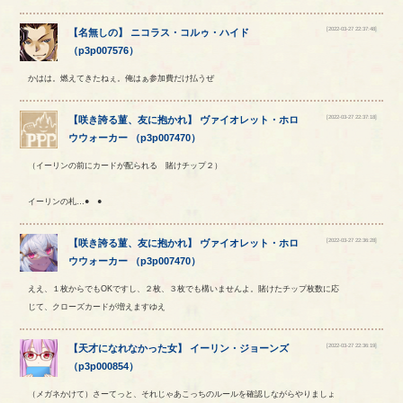
[2022-03-27 22:37:48]
【
名無しの
】
ニコラス
・
コルゥ
・
ハイド
（
p3p007576
）
かはは。燃えてきたねぇ。俺はぁ参加費だけ払うぜ
[2022-03-27 22:37:18]
【
咲き誇る菫、友に抱かれ
】
ヴァイオレット
・
ホロ
ウウォーカー
（
p3p007470
）
（イーリンの前にカードが配られる 賭けチップ２）
イーリンの札…● ●
[2022-03-27 22:36:28]
【
咲き誇る菫、友に抱かれ
】
ヴァイオレット
・
ホロ
ウウォーカー
（
p3p007470
）
ええ、１枚からでもOKですし、２枚、３枚でも構いませんよ。賭けたチップ枚数に応
じて、クローズカードが増えますゆえ
[2022-03-27 22:36:19]
【
天才になれなかった女
】
イーリン
・
ジョーンズ
（
p3p000854
）
（メガネかけて）さーてっと、それじゃあこっちのルールを確認しながらやりましょ