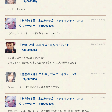
（
p3p009315
）
ま、ヒットよねぇ。
[2022-03-27 22:25:26]
【
咲き誇る菫、友に抱かれ
】
ヴァイオレット
・
ホロ
ウウォーカー
（
p3p007470
）
（イーリンにヒット。カードが送られる。（♣の５）
[2022-03-27 22:25:07]
【
名無しの
】
ニコラス
・
コルゥ
・
ハイド
（
p3p007576
）
ま、熱くなりすぎねぇほうがいいか。
さってどうすっかね。司書さんは5か（呟きつつ二人の様子を眺める
[2022-03-27 22:25:00]
【
慈悪の天秤
】
コルネリア
＝
フライフォーゲル
（
p3p009315
）
ふぅん……（カードを眺めながら机を指でコツコツ）
[2022-03-27 22:24:56]
【
咲き誇る菫、友に抱かれ
】
ヴァイオレット
・
ホロ
ウウォーカー
（
p3p007470
）
宣言の順はご自由に行いますが、様子見過ぎを防ぐ為、第一回目の宣言は22:30までと