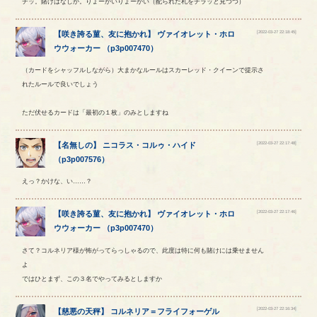
チッ。賭けはなしか。りょーかいりょーかい（配られた札をチラッと見つつ）
[2022-03-27 22:18:45]
【
咲き誇る菫、友に抱かれ
】
ヴァイオレット
・
ホロ
ウウォーカー
（
p3p007470
）
（カードをシャッフルしながら）大まかなルールはスカーレッド・クイーンで提示さ
れたルールで良いでしょう
ただ伏せるカードは「最初の１枚」のみとしますね
[2022-03-27 22:17:48]
【
名無しの
】
ニコラス
・
コルゥ
・
ハイド
（
p3p007576
）
えっ？かけな、い……？
[2022-03-27 22:17:46]
【
咲き誇る菫、友に抱かれ
】
ヴァイオレット
・
ホロ
ウウォーカー
（
p3p007470
）
さて？コルネリア様が怖がってらっしゃるので、此度は特に何も賭けには乗せません
よ
ではひとまず、この３名でやってみるとしますか
[2022-03-27 22:16:34]
【
慈悪の天秤
】
コルネリア
＝
フライフォーゲル