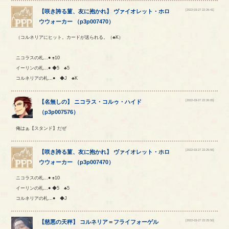
[2022-03-27 22:26:41]
【
咲き誇る菫、友に抱かれ
】
ヴァイオレット
・
ホロ
ウウォーカー
（
p3p007470
）
（コルネリアにヒット。カードが送られる。（♣K）
ニコラスの札…● ♠10
イーリンの札…● ◆5 ♣5
コルネリアの札…● ◆J ♣K
[2022-03-27 22:26:05]
【
名無しの
】
ニコラス
・
コルゥ
・
ハイド
（
p3p007576
）
俺はぁ【スタンド】だぜ
[2022-03-27 22:25:55]
【
咲き誇る菫、友に抱かれ
】
ヴァイオレット
・
ホロ
ウウォーカー
（
p3p007470
）
ニコラスの札…● ♠10
イーリンの札…● ◆5 ♣5
コルネリアの札…● ◆J
[2022-03-27 22:25:50]
【
慈悪の天秤
】
コルネリア
＝
フライフォーゲル