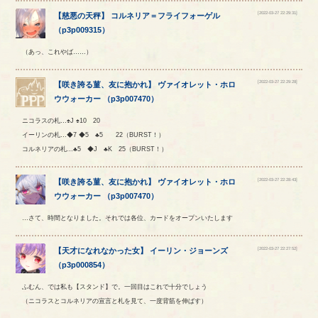
[2022-03-27 22:29:31]
【
慈悪の天秤
】
コルネリア
＝
フライフォーゲル
（
p3p009315
）
（あっ、これやば……）
[2022-03-27 22:29:28]
【
咲き誇る菫、友に抱かれ
】
ヴァイオレット
・
ホロ
ウウォーカー
（
p3p007470
）
ニコラスの札…♠J ♠10 20
イーリンの札…◆7 ◆5 ♣5 22（BURST！）
コルネリアの札…♣5 ◆J ♣K 25（BURST！）
[2022-03-27 22:28:43]
【
咲き誇る菫、友に抱かれ
】
ヴァイオレット
・
ホロ
ウウォーカー
（
p3p007470
）
…さて、時間となりました。それでは各位、カードをオープンいたします
[2022-03-27 22:27:52]
【
天才になれなかった女
】
イーリン
・
ジョーンズ
（
p3p000854
）
ふむん、では私も【スタンド】で。一回目はこれで十分でしょう
（ニコラスとコルネリアの宣言と札を見て、一度背筋を伸ばす）