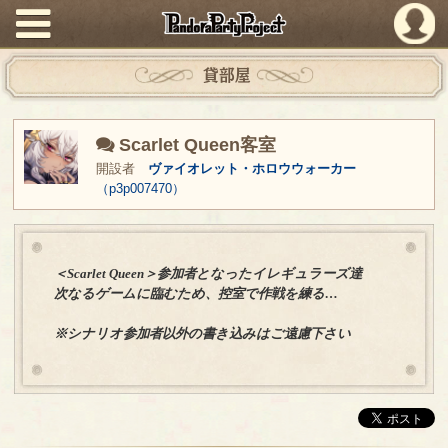
PandoraPartyProject
貸部屋
Scarlet Queen客室
開設者
ヴァイオレット・ホロウウォーカー
（p3p007470）
＜Scarlet Queen＞参加者となったイレギュラーズ達
次なるゲームに臨むため、控室で作戦を練る…
※シナリオ参加者以外の書き込みはご遠慮下さい