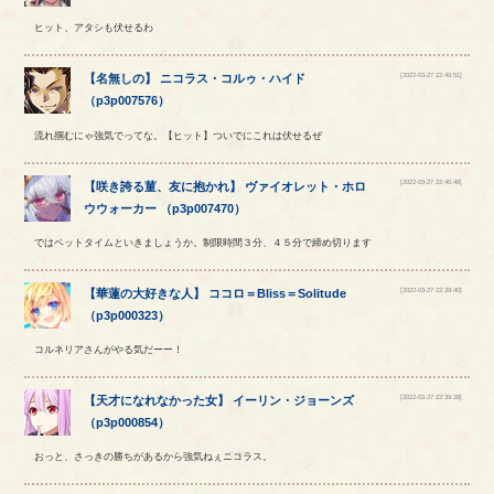
ヒット、アタシも伏せるわ
[2022-03-27 22:40:51]
【
名無しの
】
ニコラス
・
コルゥ
・
ハイド
（
p3p007576
）
流れ掴むにゃ強気でってな。【ヒット】ついでにこれは伏せるぜ
[2022-03-27 22:40:48]
【
咲き誇る菫、友に抱かれ
】
ヴァイオレット
・
ホロ
ウウォーカー
（
p3p007470
）
ではベットタイムといきましょうか。制限時間３分、４５分で締め切ります
[2022-03-27 22:39:40]
【
華蓮の大好きな人
】
ココロ
＝
Bliss
＝
Solitude
（
p3p000323
）
コルネリアさんがやる気だーー！
[2022-03-27 22:39:28]
【
天才になれなかった女
】
イーリン
・
ジョーンズ
（
p3p000854
）
おっと、さっきの勝ちがあるから強気ねぇニコラス。