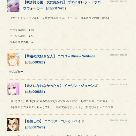
[2022-03-27 22:21:21]
【
咲き誇る菫、友に抱かれ
】
ヴァイオレット
・
ホロ
ウウォーカー
（
p3p007470
）
（カードをシャッフルし、２枚ずつニコラス、イーリン、コルネリアの順で配る）
ニコラスの札…● 10
イーリンの札…● 5
コルネリアの札…●J
[2022-03-27 22:20:40]
【
華蓮の大好きな人
】
ココロ
＝
Bliss
＝
Solitude
（
p3p000323
）
がんばれー
[2022-03-27 22:20:24]
【
天才になれなかった女
】
イーリン
・
ジョーンズ
（
p3p000854
）
（ひそひそ）賭けないとやる気がでないのはわかるけど、あのコルネリアの震えっぷ
りを見るとガタガタしちゃうでしょ。やめてあげましょうよ（ひそひそ）＞ニコラス
[2022-03-27 22:20:13]
【
名無しの
】
ニコラス
・
コルゥ
・
ハイド
（
p3p007576
）