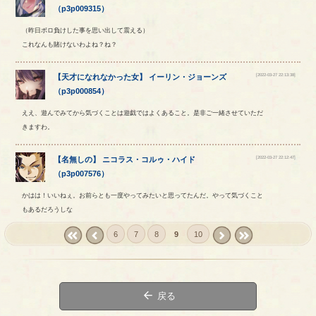
（
p3p009315
）
（昨日ボロ負けした事を思い出して震える）
これなんも賭けないわよね？ね？
[2022-03-27 22:13:38]
【
天才になれなかった女
】
イーリン
・
ジョーンズ
（
p3p000854
）
ええ、遊んでみてから気づくことは遊戯ではよくあること。是非ご一緒させていただ
きますわ。
[2022-03-27 22:12:47]
【
名無しの
】
ニコラス
・
コルゥ
・
ハイド
（
p3p007576
）
かはは！いいねぇ。お前らとも一度やってみたいと思ってたんだ。やって気づくこと
もあるだろうしな
6
7
8
9
10
« first
‹
next ›
last »
prev

戻る