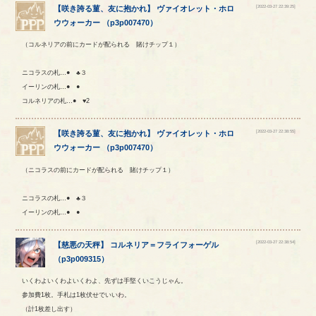
[2022-03-27 22:39:25]
【
咲き誇る菫、友に抱かれ
】
ヴァイオレット
・
ホロ
ウウォーカー
（
p3p007470
）
（コルネリアの前にカードが配られる 賭けチップ１）
ニコラスの札…● ♣３
イーリンの札…● ●
コルネリアの札…● ♥2
[2022-03-27 22:38:55]
【
咲き誇る菫、友に抱かれ
】
ヴァイオレット
・
ホロ
ウウォーカー
（
p3p007470
）
（ニコラスの前にカードが配られる 賭けチップ１）
ニコラスの札…● ♣３
イーリンの札…● ●
[2022-03-27 22:38:54]
【
慈悪の天秤
】
コルネリア
＝
フライフォーゲル
（
p3p009315
）
いくわよいくわよいくわよ、先ずは手堅くいこうじゃん。
参加費1枚。手札は1枚伏せでいいわ。
（計1枚差し出す）