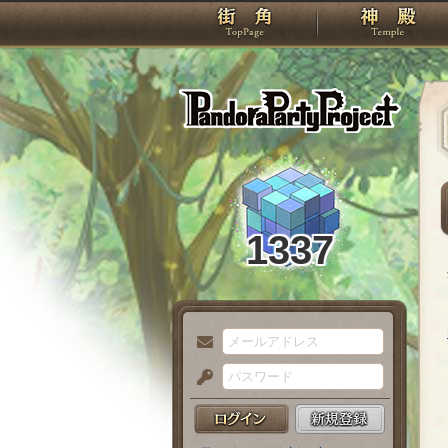
TOP
Pando
1337
メ
ー
パ
ル
ス