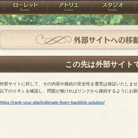
神殿
ローレット
アトリエ
raPartyProject
外部サイトへの移
この先は外部サイト
外部サイトに対して、その内容や接続の安全性を運営は保証いたしませ
以下のＵＲＬを確認し、問題が無ければリンクから接続するようにお願
https://rank-your.site/j/ultimate-fiverr-backlink-solution/