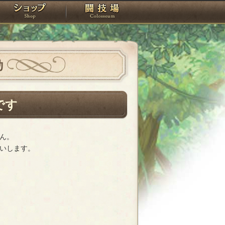
スタジオ
ショップ
闘技場
動
です
ん。
いします。