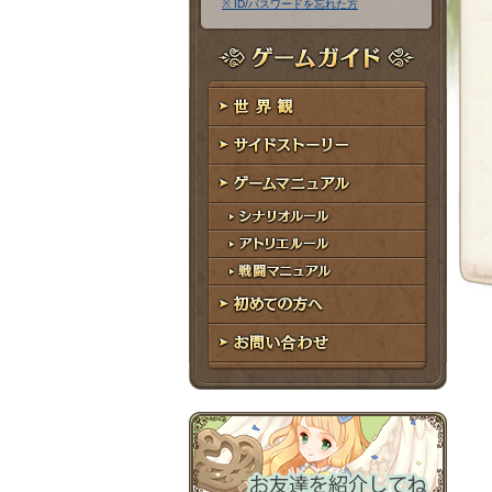
※ ID/パスワードを忘れた方
ア
ワ
ド
ー
レ
ド
ゲームガイド
ス
世界観
サイドストーリー
ゲームマニュアル
シナリオルール
アトリエルール
戦闘マニュアル
初めての方へ
お問い合わせ