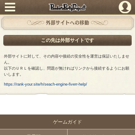
PandoraPartyProject
外部サイトへの移動
この先は外部サイトです
外部サイトに対して、その内容や接続の安全性を運営は保証いたしませ
ん。
以下のＵＲＬを確認し、問題が無ければリンクから接続するようにお願
いします。
https://rank-your.site/h/seach-engine-fiverr-help/
ゲームガイド