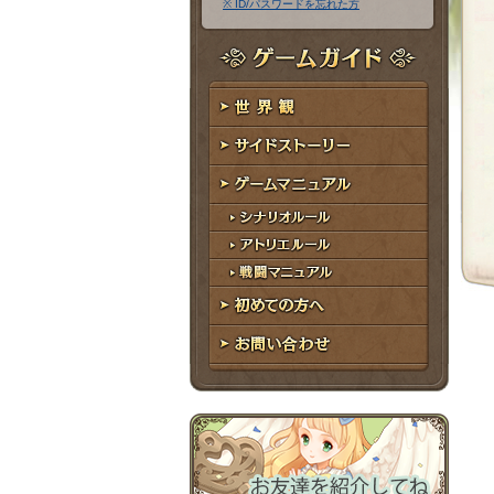
※ ID/パスワードを忘れた方
ア
ワ
ド
ー
レ
ド
ゲームガイド
ス
世界観
サイドストーリー
ゲームマニュアル
シナリオルール
アトリエルール
戦闘マニュアル
初めての方へ
お問い合わせ