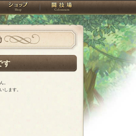
スタジオ
ショップ
闘技場
動
です
ん。
いします。