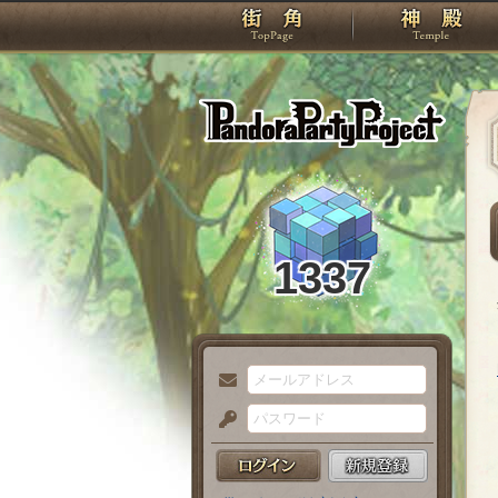
TOP
Pando
1337
メ
ー
パ
ル
ス