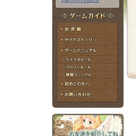
※ ID/パスワードを忘れた方
ア
ワ
ド
ー
レ
ド
ゲームガイド
ス
世界観
サイドストーリー
ゲームマニュアル
シナリオルール
アトリエルール
戦闘マニュアル
初めての方へ
お問い合わせ