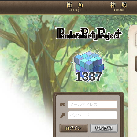
TOP
Pando
1337
メ
ー
パ
ル
ス