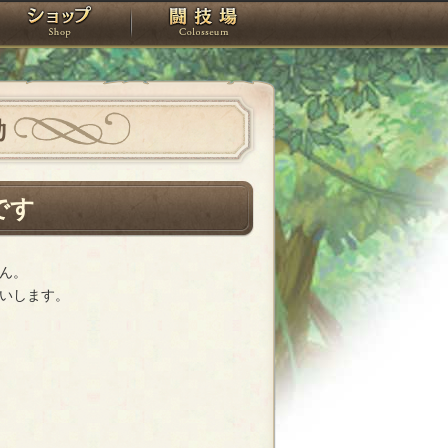
スタジオ
ショップ
闘技場
動
です
ん。
いします。