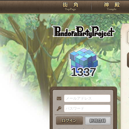
TOP
Pando
1337
メ
ー
パ
ル
ス