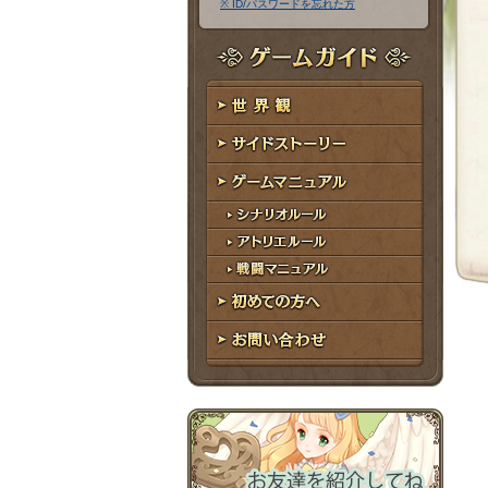
※ ID/パスワードを忘れた方
ア
ワ
ド
ー
レ
ド
ゲームガイド
ス
世界観
サイドストーリー
ゲームマニュアル
シナリオルール
アトリエルール
戦闘マニュアル
初めての方へ
お問い合わせ