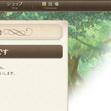
スタジオ
ショップ
闘技場
動
です
ん。
いします。