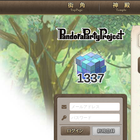
TOP
Pando
1337
メ
ー
パ
ル
ス