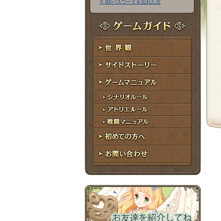
※ ID/パスワードを忘れた方
ア
ワ
ド
ー
レ
ド
ゲームガイド
ス
世界観
サイドストーリー
ゲームマニュアル
シナリオルール
アトリエルール
戦闘マニュアル
初めての方へ
お問い合わせ