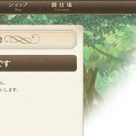
スタジオ
ショップ
闘技場
動
です
ん。
いします。