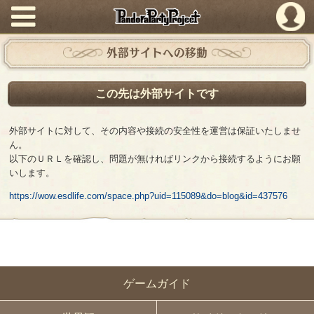
PandoraPartyProject
外部サイトへの移動
この先は外部サイトです
外部サイトに対して、その内容や接続の安全性を運営は保証いたしませ
ん。
以下のＵＲＬを確認し、問題が無ければリンクから接続するようにお願
いします。
https://wow.esdlife.com/space.php?uid=115089&do=blog&id=437576
ゲームガイド