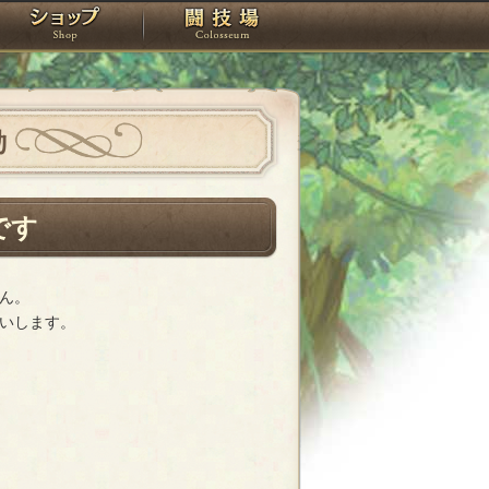
スタジオ
ショップ
闘技場
動
です
ん。
いします。