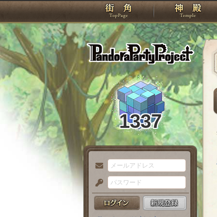
TOP
Pando
1337
メ
ー
パ
ル
ス