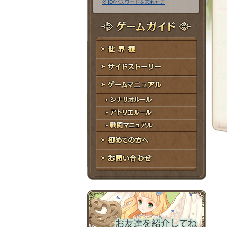
※ ID/パスワードを忘れた方
ア
ワ
ド
ー
レ
ド
ゲームガイド
ス
世界観
サイドストーリー
ゲームマニュアル
シナリオルール
アトリエルール
戦闘マニュアル
初めての方へ
お問い合わせ