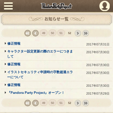
PandoraPartyProject
お知らせ一覧
49
50
51
52
« first
‹
next ›
last »
修正情報
2017年07月31日
prev
キャラクター設定更新の際のエラーにつきま
2017年07月30日
して
修正情報
2017年07月30日
イラストセキュリティ申請時の字数超過エラ
2017年07月30日
ーについて
修正情報
2017年07月30日
『Pandora Party Project』オープン！
2017年07月29日
49
50
51
52
« first
‹
next ›
last »