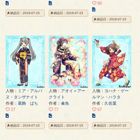
こ
こ
80
の
の
こ
納品日：2019-07-15
納品日：2019-07-15
イ
イ
の
納品日：2019-07-15
ラ
ラ
イ
ス
ス
ラ
ト
ト
ス
の
の
ト
ペ
ペ
の
ー
ー
ペ
ジ
ジ
ー
ジ
人物：
ミア・アルパ
人物：
アオイ＝アー
人物：
ヨハナ・ゲー
ヌ・タンザナイト
クライト
ルマン・ハラタ
作者：
葛飾 ぱち
作者：
傘魚
作者：
久佐葉
27
77
67
こ
こ
こ
の
の
の
納品日：2019-07-15
納品日：2019-07-15
納品日：2019-07-15
イ
イ
イ
ラ
ラ
ラ