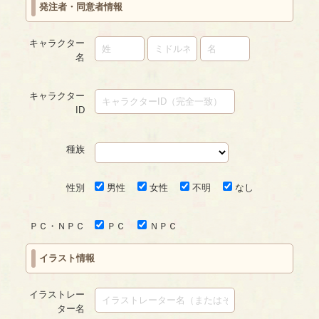
発注者・同意者情報
ジ
キャラクター
名
キャラクター
ID
種族
性別
男性
女性
不明
なし
ＰＣ・ＮＰＣ
ＰＣ
ＮＰＣ
イラスト情報
イラストレー
ター名