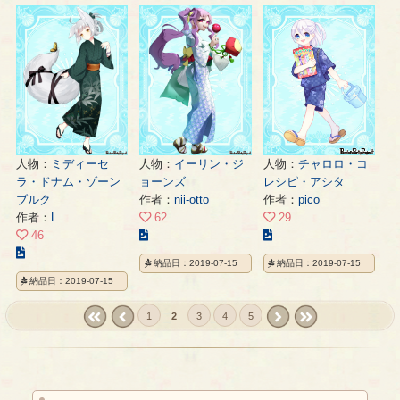
ス
ス
ス
ト
ト
ト
の
の
の
ペ
ペ
ペ
ー
ー
ー
ジ
ジ
ジ
人物：
ミディーセ
人物：
イーリン・ジ
人物：
チャロロ・コ
ラ・ドナム・ゾーン
ョーンズ
レシピ・アシタ
ブルク
作者：
nii-otto
作者：
pico
作者：
L
62
29
こ
こ
46
こ
の
の
納品日：2019-07-15
納品日：2019-07-15
の
イ
イ
納品日：2019-07-15
イ
ラ
ラ
ラ
ス
ス
1
2
3
4
5
ス
ト
ト
« first
‹
next ›
last »
ト
の
の
prev
の
ペ
ペ
ペ
ー
ー
ー
ジ
ジ