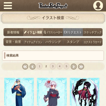
PandoraPartyProject
イラスト検索
新着情報
イラスト検索
イラストレーター
EXリクエスト
スケッチブック
背景・前景
アイテムアイコン
ハウジング
スタンプ
エクストラカード
検索結果
1
2
3
4
5
« first
‹
next ›
last »
prev