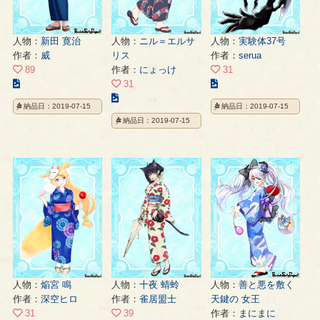
人物：
新田 寛治
人物：
ニル＝エルサ
人物：
実験体37号
作者：
威
リス
作者：
serua
89
作者：
にょっけ
31
こ
こ
31
の
こ
の
納品日：2019-07-15
納品日：2019-07-15
イ
の
イ
納品日：2019-07-15
ラ
イ
ラ
ス
ラ
ス
ト
ス
ト
の
ト
の
ペ
の
ペ
ー
ペ
ー
ジ
ー
ジ
ジ
人物：
焔宮 鳴
人物：
十夜 蜻蛉
人物：
善と悪を敷く
作者：
深空ヒロ
作者：
雀居盟士
天鍵の 女王
31
39
作者：
まにまに