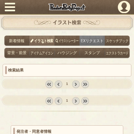
PandoraPartyProject
イラスト検索
新着情報
イラスト検索
イラストレーター
EXリクエスト
スケッチブック
背景・前景
アイテムアイコン
ハウジング
スタンプ
エクストラカード
検索結果
1
« first
‹
next ›
last »
prev
1
« first
‹
next ›
last »
prev
発注者・同意者情報