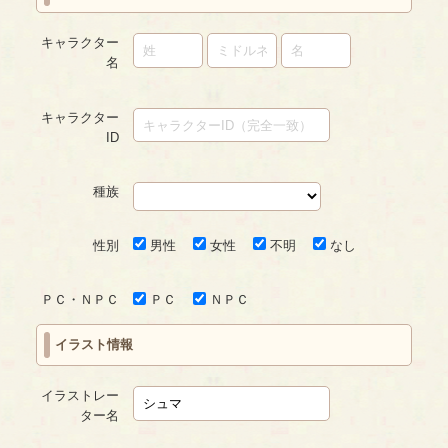
キャラクター
名
キャラクター
ID
種族
性別
男性
女性
不明
なし
ＰＣ・ＮＰＣ
ＰＣ
ＮＰＣ
イラスト情報
イラストレー
ター名