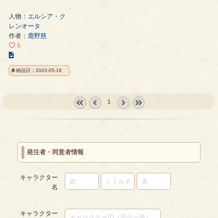
人物：
エルシア・ク
レンオータ
作者：
鹿野慈
6
こ
の
納品日：2020-05-18
イ
ラ
ス
1
ト
の
« first
‹
next ›
last »
ペ
prev
ー
ジ
発注者・同意者情報
キャラクター
名
キャラクター