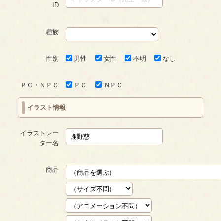
ID
種族
性別
男性
女性
不明
なし
ＰＣ・ＮＰＣ
ＰＣ
ＮＰＣ
イラスト情報
イラストレー
ター名
商品