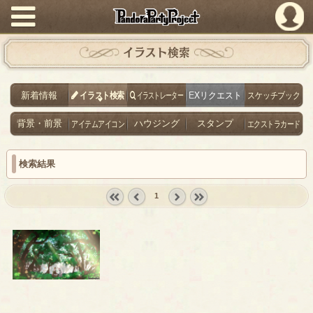
PandoraPartyProject
イラスト検索
新着情報
イラスト検索
イラストレーター
EXリクエスト
スケッチブック
背景・前景
アイテムアイコン
ハウジング
スタンプ
エクストラカード
検索結果
1
« first
‹
next ›
last »
prev