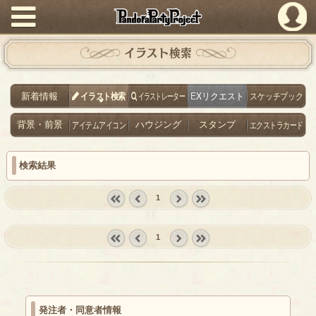
PandoraPartyProject
イラスト検索
新着情報
イラスト検索
イラストレーター
EXリクエスト
スケッチブック
背景・前景
アイテムアイコン
ハウジング
スタンプ
エクストラカード
検索結果
1
« first
‹
next ›
last »
prev
1
« first
‹
next ›
last »
prev
発注者・同意者情報