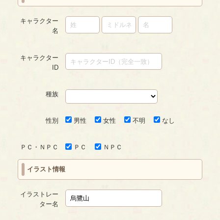
キャラクター
名
キャラクター
ID
種族
性別
男性
女性
不明
なし
ＰＣ・ＮＰＣ
ＰＣ
ＮＰＣ
イラスト情報
イラストレー
ター名