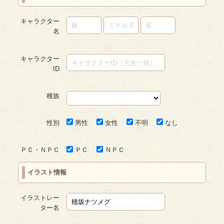
キャラクター
名
キャラクター
ID
種族
性別
男性
女性
不明
なし
ＰＣ・ＮＰＣ
ＰＣ
ＮＰＣ
イラスト情報
イラストレー
ター名