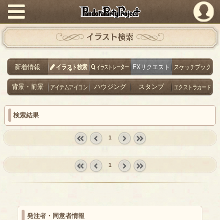
PandoraPartyProject
イラスト検索
新着情報
イラスト検索
イラストレーター
EXリクエスト
スケッチブック
背景・前景
アイテムアイコン
ハウジング
スタンプ
エクストラカード
検索結果
1
« first
‹
next ›
last »
prev
1
« first
‹
next ›
last »
prev
発注者・同意者情報