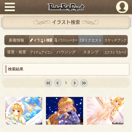
PandoraPartyProject
イラスト検索
新着情報
イラスト検索
イラストレーター
EXリクエスト
スケッチブック
背景・前景
アイテムアイコン
ハウジング
スタンプ
エクストラカード
検索結果
1
« first
‹
next ›
last »
prev