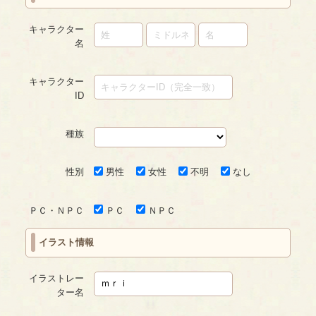
キャラクター
名
キャラクター
ID
種族
性別
男性
女性
不明
なし
ＰＣ・ＮＰＣ
ＰＣ
ＮＰＣ
イラスト情報
イラストレー
ター名