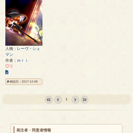
ス
ト
ト
ト
の
の
の
ペ
ペ
ペ
ー
ー
ー
ジ
ジ
ジ
人物：
レーヴ・シュ
マン
作者：
ｍｒｉ
5
こ
の
納品日：2017-12-08
イ
ラ
ス
1
ト
« first
‹
next ›
last »
の
prev
ペ
ー
ジ
発注者・同意者情報