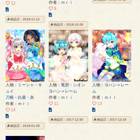
イ
作者：
ｍｒｉ
12
ラ
9
こ
こ
ス
の
納品日：2018-11-12
の
ト
イ
納品日：2018-10-28
イ
の
ラ
ラ
ペ
ス
ス
ー
ト
ト
ジ
の
の
ペ
ペ
ー
ー
ジ
ジ
人物：
ミーシャ・キ
人物：
竜胆・シオン
人物：
ヨハン＝レー
ュイ
ヨハン＝レーム
ム
刀根・白盾・灰
作者：
ｍｒｉ
作者：
ｍｒｉ
作者：
ｍｒｉ
11
13
こ
こ
14
こ
の
の
納品日：2017-12-30
納品日：2017-12-19
の
イ
イ
納品日：2018-01-28
イ
ラ
ラ
ラ
ス
ス