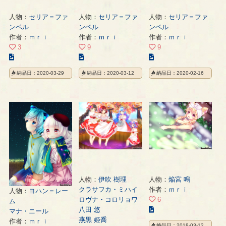
人物：
セリア＝ファ
人物：
セリア＝ファ
人物：
セリア＝ファ
ンベル
ンベル
ンベル
作者：
ｍｒｉ
作者：
ｍｒｉ
作者：
ｍｒｉ
3
9
9
こ
こ
こ
の
の
の
納品日：2020-03-29
納品日：2020-03-12
納品日：2020-02-16
イ
イ
イ
ラ
ラ
ラ
ス
ス
ス
ト
ト
ト
の
の
の
ペ
ペ
ペ
ー
ー
ー
ジ
ジ
ジ
人物：
伊吹 樹理
人物：
焔宮 鳴
クラサフカ・ミハイ
作者：
ｍｒｉ
人物：
ヨハン＝レー
ロヴナ・コロリョワ
6
ム
こ
八田 悠
マナ・ニール
の
燕黒 姫喬
作者：
ｍｒｉ
納品日：2018-03-12