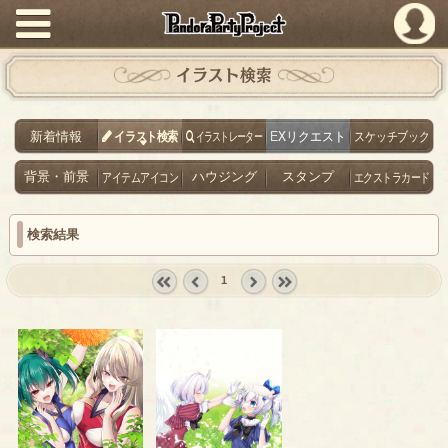
PandoraPartyProject
イラスト検索
新着情報
イラスト検索
イラストレーター
EXリクエスト
スケッチブック
背景・前景
アイテムアイコン
ハウジング
スタンプ
エクストラカード
検索結果
1
« first
‹
next ›
last »
prev