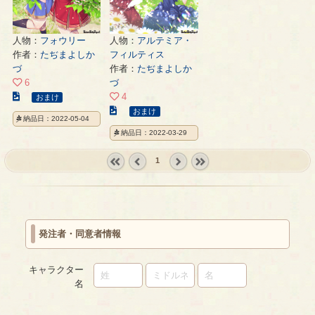
人物：
フォウリー
人物：
アルテミア・
作者：
たぢまよしか
フィルティス
づ
作者：
たぢまよしか
6
づ
こ
4
おまけ
の
こ
おまけ
納品日：2022-05-04
イ
の
納品日：2022-03-29
ラ
イ
ス
ラ
1
ト
ス
« first
‹
next ›
last »
の
ト
prev
ペ
の
ー
ペ
ジ
ー
発注者・同意者情報
ジ
キャラクター
名