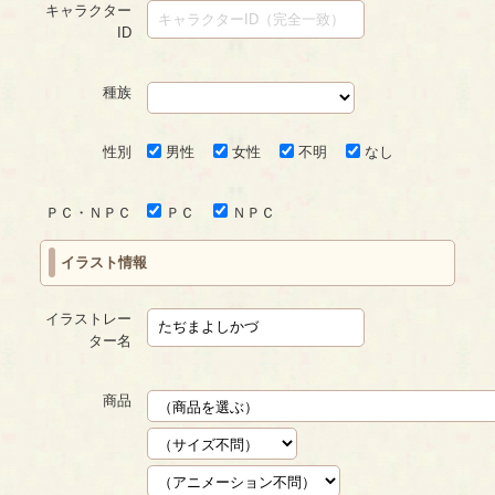
キャラクター
ID
種族
性別
男性
女性
不明
なし
ＰＣ・ＮＰＣ
ＰＣ
ＮＰＣ
イラスト情報
イラストレー
ター名
商品