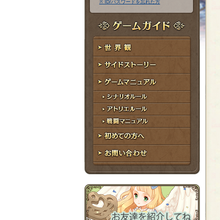
※ ID/パスワードを忘れた方
ア
ワ
ド
ー
レ
ド
ゲームガイド
ス
世界観
サイドストーリー
ゲームマニュアル
シナリオルール
アトリエルール
戦闘マニュアル
初めての方へ
お問い合わせ