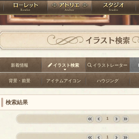
神殿
ローレット
アトリエ
raPartyProject
イラスト検索
新着情報
イラスト検索
イラストレーター
背景・前景
アイテムアイコン
ハウジング
検索結果
1
«
‹
next
last
first
prev
›
»
1