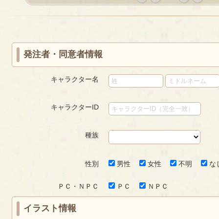
«
‹
next
last
first
prev
›
»
発注者・同意者情報
キャラクター名
キャラクターID
種族
性別
男性
女性
不明
な
ＰＣ・ＮＰＣ
ＰＣ
ＮＰＣ
イラスト情報