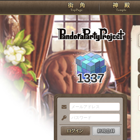
TOP
Pando
1337
メ
ー
パ
ル
ス