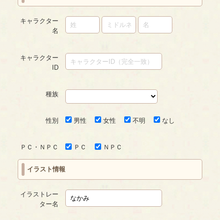
キャラクター
名
キャラクター
ID
種族
性別
男性
女性
不明
なし
ＰＣ・ＮＰＣ
ＰＣ
ＮＰＣ
イラスト情報
イラストレー
ター名