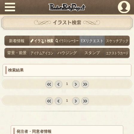
PandoraPartyProject
イラスト検索
新着情報
イラスト検索
イラストレーター
EXリクエスト
スケッチブック
背景・前景
アイテムアイコン
ハウジング
スタンプ
エクストラカード
検索結果
1
« first
‹
next ›
last »
prev
1
« first
‹
next ›
last »
prev
発注者・同意者情報