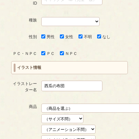
ID
種族
性別
男性
女性
不明
なし
ＰＣ・ＮＰＣ
ＰＣ
ＮＰＣ
イラスト情報
イラストレー
ター名
商品