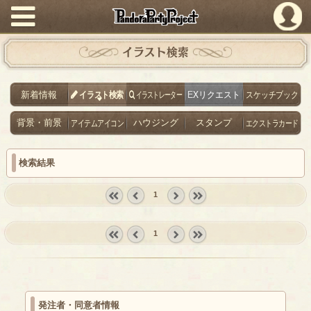
PandoraPartyProject
イラスト検索
新着情報
イラスト検索
イラストレーター
EXリクエスト
スケッチブック
背景・前景
アイテムアイコン
ハウジング
スタンプ
エクストラカード
検索結果
1
« first
‹
next ›
last »
prev
1
« first
‹
next ›
last »
prev
発注者・同意者情報