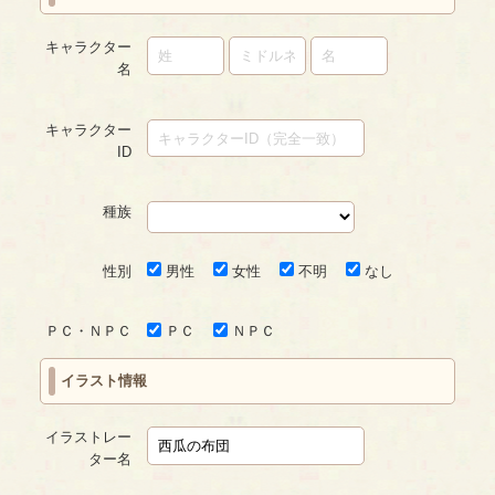
キャラクター
名
キャラクター
ID
種族
性別
男性
女性
不明
なし
ＰＣ・ＮＰＣ
ＰＣ
ＮＰＣ
イラスト情報
イラストレー
ター名