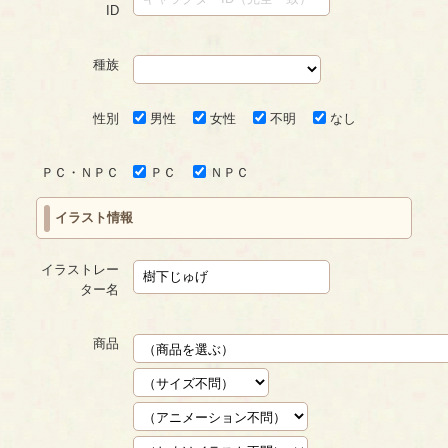
ID
種族
性別
男性
女性
不明
なし
ＰＣ・ＮＰＣ
ＰＣ
ＮＰＣ
イラスト情報
イラストレー
ター名
商品