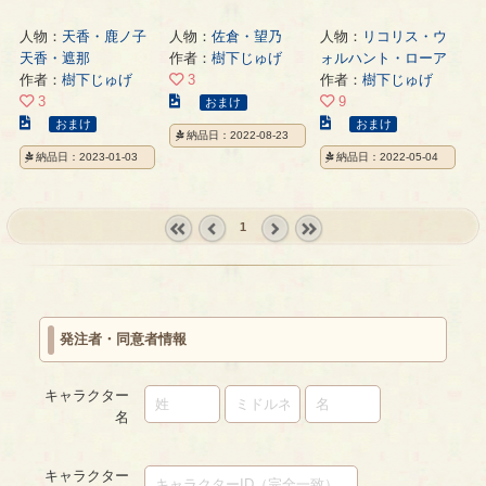
人物：
天香・鹿ノ子
人物：
佐倉・望乃
人物：
リコリス・ウ
天香・遮那
作者：
樹下じゅげ
ォルハント・ローア
作者：
樹下じゅげ
3
作者：
樹下じゅげ
こ
3
9
おまけ
こ
の
こ
おまけ
おまけ
納品日：2022-08-23
の
イ
の
納品日：2023-01-03
納品日：2022-05-04
イ
ラ
イ
ラ
ス
ラ
ス
ト
ス
1
ト
の
ト
の
ペ
の
« first
‹
next ›
last »
ペ
ー
ペ
prev
ー
ジ
ー
ジ
ジ
発注者・同意者情報
キャラクター
名
キャラクター