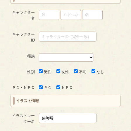
キャラクター
名
キャラクター
ID
種族
性別
男性
女性
不明
なし
ＰＣ・ＮＰＣ
ＰＣ
ＮＰＣ
イラスト情報
イラストレー
ター名