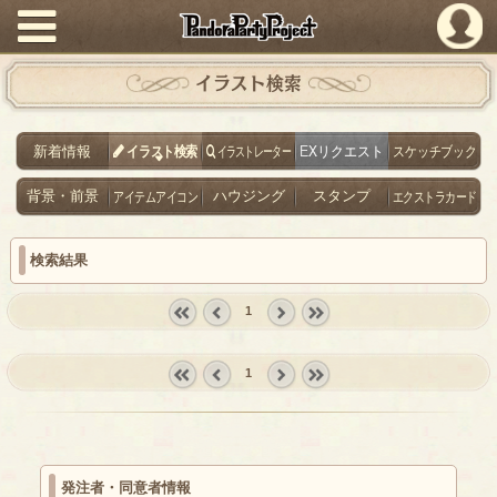
PandoraPartyProject
イラスト検索
新着情報
イラスト検索
イラストレーター
EXリクエスト
スケッチブック
背景・前景
アイテムアイコン
ハウジング
スタンプ
エクストラカード
検索結果
1
« first
‹
next ›
last »
prev
1
« first
‹
next ›
last »
prev
発注者・同意者情報