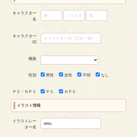
キャラクター
名
キャラクター
ID
種族
性別
男性
女性
不明
なし
ＰＣ・ＮＰＣ
ＰＣ
ＮＰＣ
イラスト情報
イラストレー
ター名