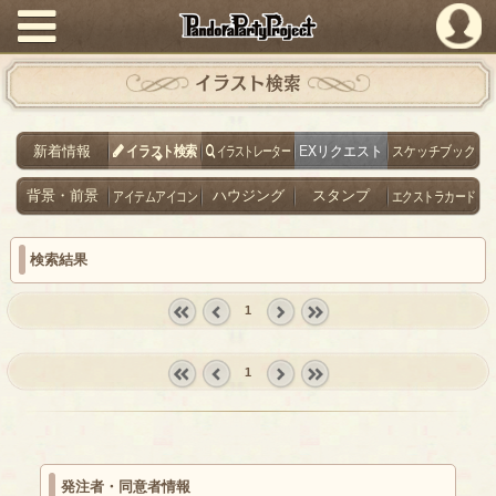
PandoraPartyProject
イラスト検索
新着情報
イラスト検索
イラストレーター
EXリクエスト
スケッチブック
背景・前景
アイテムアイコン
ハウジング
スタンプ
エクストラカード
検索結果
1
« first
‹
next ›
last »
prev
1
« first
‹
next ›
last »
prev
発注者・同意者情報