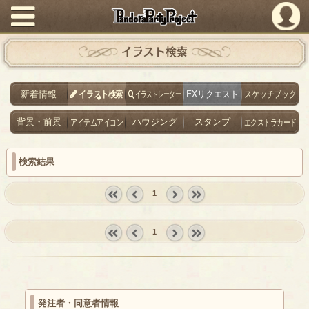
PandoraPartyProject
イラスト検索
新着情報
イラスト検索
イラストレーター
EXリクエスト
スケッチブック
背景・前景
アイテムアイコン
ハウジング
スタンプ
エクストラカード
検索結果
1
« first
‹
next ›
last »
prev
1
« first
‹
next ›
last »
prev
発注者・同意者情報