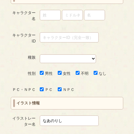
キャラクター
名
キャラクター
ID
種族
性別
男性
女性
不明
なし
ＰＣ・ＮＰＣ
ＰＣ
ＮＰＣ
イラスト情報
イラストレー
ター名