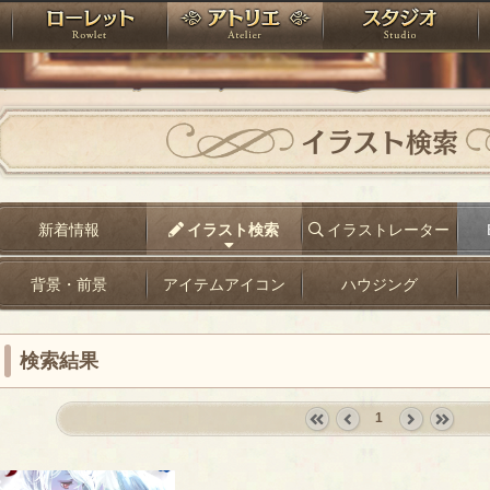
神殿
ローレット
アトリエ
raPartyProject
イラスト検索
新着情報
イラスト検索
イラストレーター
背景・前景
アイテムアイコン
ハウジング
検索結果
1
«
‹
next
last
first
prev
›
»