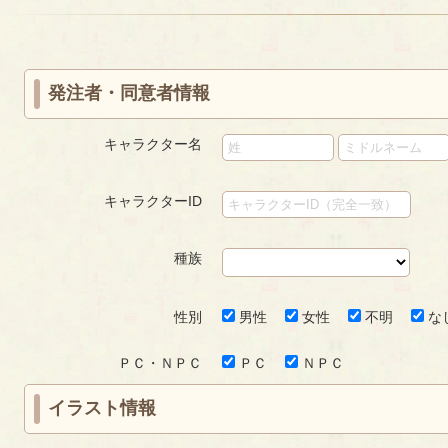
«
‹
next
last
ペ
first
prev
›
»
ー
ジ
発注者・同意者情報
キャラクター名
キャラクターID
種族
性別
男性
女性
不明
な
ＰＣ・ＮＰＣ
ＰＣ
ＮＰＣ
イラスト情報