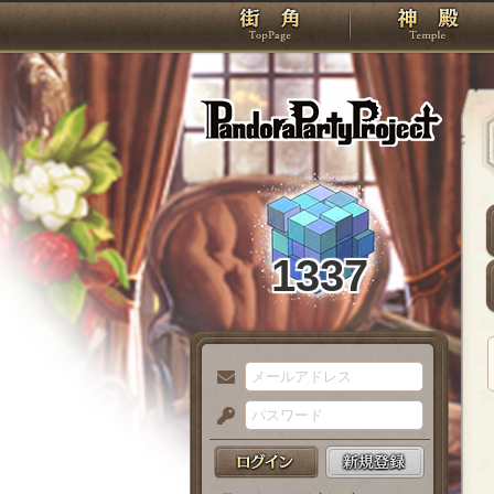
TOP
Pando
1337
メ
ー
パ
ル
ス