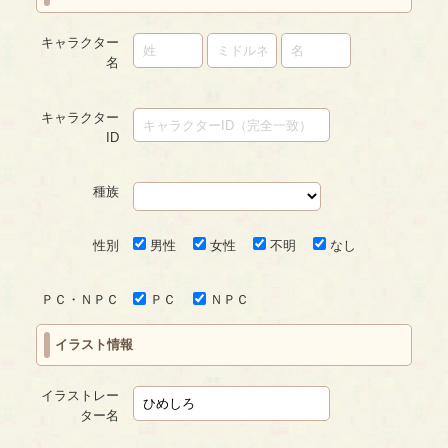
キャラクター
名
キャラクター
ID
種族
性別
男性
女性
不明
なし
ＰＣ・ＮＰＣ
ＰＣ
ＮＰＣ
イラスト情報
イラストレー
ター名