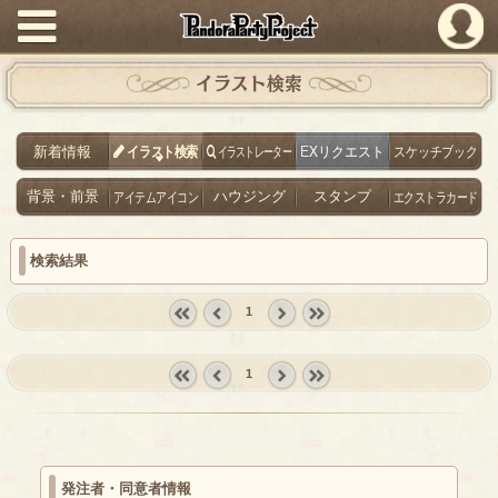
PandoraPartyProject
イラスト検索
新着情報
イラスト検索
イラストレーター
EXリクエスト
スケッチブック
背景・前景
アイテムアイコン
ハウジング
スタンプ
エクストラカード
検索結果
1
« first
‹
next ›
last »
prev
1
« first
‹
next ›
last »
prev
発注者・同意者情報