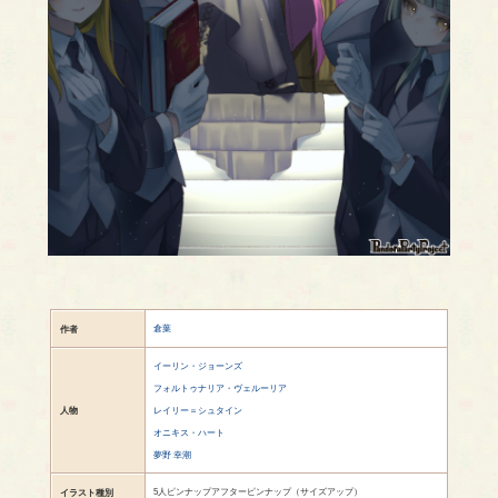
倉葉
作者
イーリン・ジョーンズ
フォルトゥナリア・ヴェルーリア
人物
レイリー＝シュタイン
オニキス・ハート
夢野 幸潮
5人ピンナップアフターピンナップ（サイズアップ）
イラスト種別