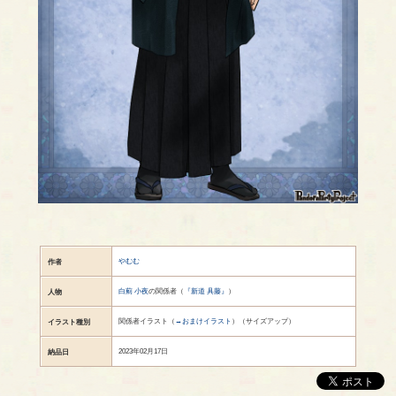
やむむ
作者
白薊 小夜
の関係者（
『新道 具藤』
）
人物
関係者イラスト（
→おまけイラスト
）（サイズアップ）
イラスト種別
2023年02月17日
納品日