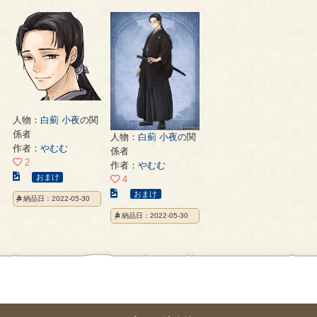
ト
ト
ス
の
の
ト
ペ
ペ
の
ー
ー
ペ
ジ
ジ
ー
ジ
人物：
白薊 小夜
の関
係者
人物：
白薊 小夜
の関
作者：
やむむ
係者
2
作者：
やむむ
こ
おまけ
4
の
こ
おまけ
納品日：2022-05-30
イ
の
納品日：2022-05-30
ラ
イ
ス
ラ
ト
ス
の
ト
ペ
の
ー
ペ
ジ
ー