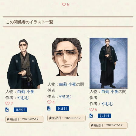
5
この関係者のイラスト一覧
人物：
白薊 小夜
の関
係者
人物：
白薊 小夜
人物：
白薊 小夜
の関
作者：
やむむ
作者：
やむむ
係者
4
2
作者：
やむむ
こ
おまけ
こ
5
元発注
の
の
こ
おまけ
納品日：2023-02-17
納品日：2023-02-17
イ
イ
の
納品日：2023-02-17
ラ
ラ
イ
ス
ス
ラ