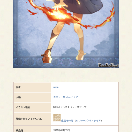
sima
作者
ロジャーズ＝L＝ナイア
人物
関係者イラスト（サイズアップ）
イラスト種別
登録されているアルバム
生徒その他
（
ロジャーズ＝L＝ナイア
）
2023年01月15日
納品日