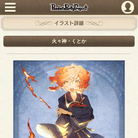
PandoraPartyProject
イラスト詳細
火々神・くとか