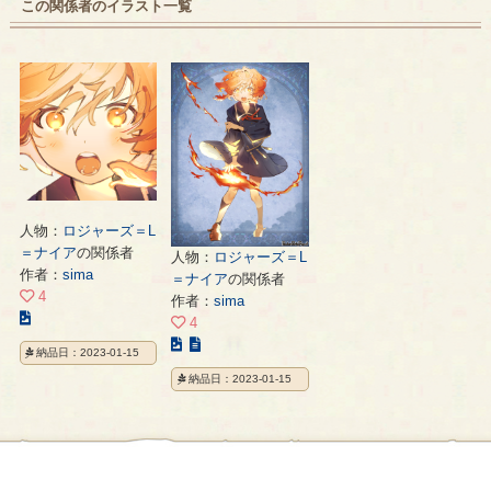
この関係者のイラスト一覧
人物：
ロジャーズ＝L
＝ナイア
の関係者
人物：
ロジャーズ＝L
作者：
sima
＝ナイア
の関係者
4
作者：
sima
こ
4
の
こ
納品日：2023-01-15
イ
の
納品日：2023-01-15
ラ
イ
ス
ラ
ト
ス
の
ト
ペ
の