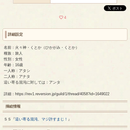
4
詳細設定
名前：火々神・くとか（ひかがみ・くとか）
種族：旅人
性別：女性
年齢：16歳
一人称：アタシ
二人称：アナタ
這い寄る混沌に対しては：アンタ
詳細：https://rev1.reversion.jp/guild/1/thread/4058?id=1649022
挿絵情報
ＳＳ『
這い寄る混沌、マジ許すまじ！
』