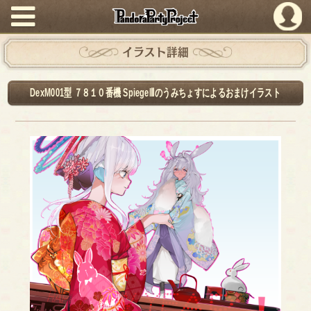
PandoraPartyProject
イラスト詳細
DexM001型 ７８１０番機 SpiegelⅡのうみちょすによるおまけイラスト