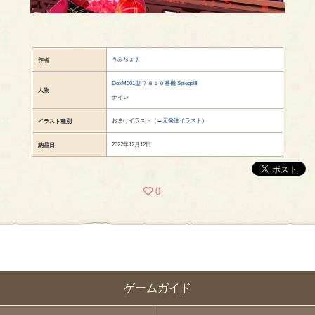
うみちょす
作者
DexM001型 ７８１０番機 SpiegelⅡ
人物
ナイン
おまけイラスト（
→元発注イラスト
）
イラスト種別
2022年12月12日
納品日
0
ゲームガイド