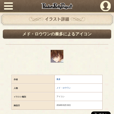
PandoraPartyProject
イラスト詳細
メド・ロウワンの奏多によるアイコン
奏多
作者
メド・ロウワン
人物
アイコン
イラスト種別
2018年03月15日
納品日