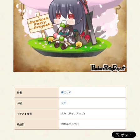
橡こりす
作者
シキ
人物
ＳＤ（サイズアップ）
イラスト種別
2018年03月09日
納品日