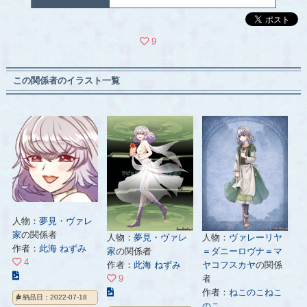
9
この関係者のイラスト一覧
人物：
夢見・ヴァレ
家
の関係者
人物：
夢見・ヴァレ
人物：
ヴァレーリヤ
作者：
此海 ねずみ
家
の関係者
＝ダニーロヴナ＝マ
4
作者：
此海 ねずみ
ヤコフスカヤ
の関係
こ
9
者
の
こ
作者：
ねこのこねこ
納品日：2022-07-18
イ
の
のこ