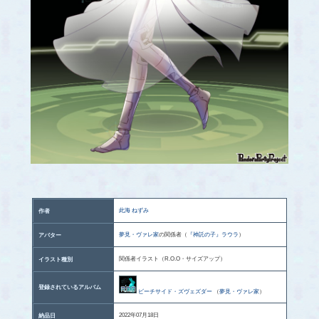
此海 ねずみ
作者
夢見・ヴァレ家
の関係者（
『神託の子』ラウラ
）
アバター
関係者イラスト（R.O.O・サイズアップ）
イラスト種別
登録されているアルバム
ビーチサイド・ズヴェズダー
（
夢見・ヴァレ家
）
2022年07月18日
納品日