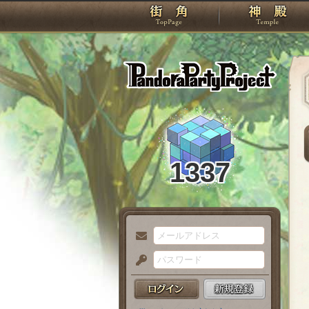
TOP
Pando
1337
メ
ー
パ
ル
ス