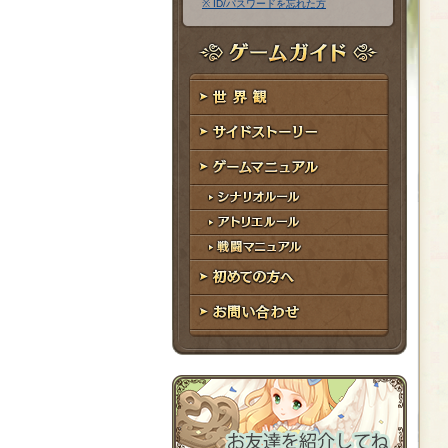
※ ID/パスワードを忘れた方
ア
ワ
ド
ー
レ
ド
ゲームガイド
ス
世界観
サイドストーリー
ゲームマニュアル
シナリオルール
アトリエルール
戦闘マニュアル
初めての方へ
お問い合わせ