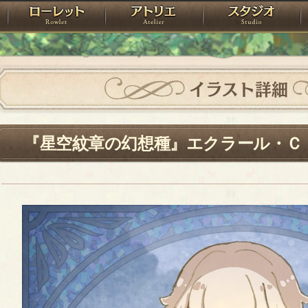
神殿
ローレット
アトリエ
raPartyProject
イラスト詳細
『星空紋章の幻想種』エクラール・Ｃ