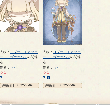
人物：
ヨゾラ・エアツェ
人物：
ヨゾラ・エアツェ
ール・ヴァッペン
の関係
ール・ヴァッペン
の関係
者
者
作者：
ちぐ
作者：
ちぐ
1
1
こ
こ
の
の
納品日：2022-06-09
納品日：2022-06-09
イ
イ
ラ
ラ
ス
ス
ト
ト
の
の