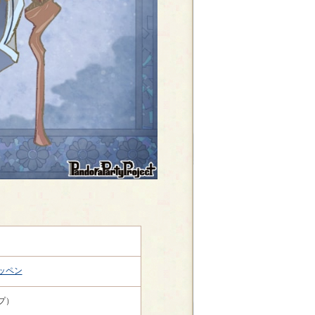
ッペン
プ）