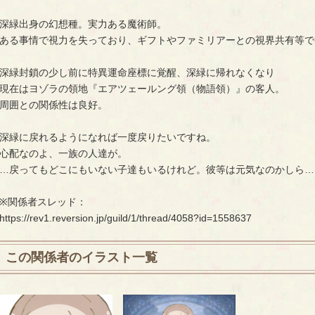
深緑出身の幻想種。実力ある魔術師。
ある事情で視力を失っており、ギフトやファミリアーとの視界共有等で
深緑封鎖の少し前に特異運命座標に覚醒、深緑に帰れなくなり
現在はヨゾラの領地『エアツェールング領（物語領）』の客人。
周囲との関係性は良好。
深緑に戻れるようになれば一度戻りたいですね。
心配なのよ、一族の人達が。
…戻ってもどこにもいない子達もいるけれど。彼等は元気なのかしら…
※関係者スレッド：
https://rev1.reversion.jp/guild/1/thread/4058?id=1558637
この関係者のイラスト一覧