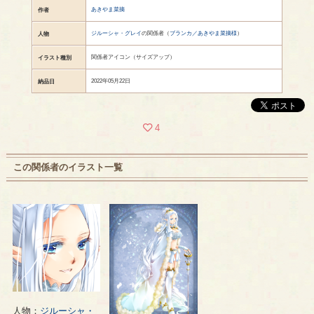
あきやま菜摘
作者
ジルーシャ・グレイ
の関係者（
ブランカ／あきやま菜摘様
）
人物
関係者アイコン（サイズアップ）
イラスト種別
2022年05月22日
納品日
4
この関係者のイラスト一覧
人物：
ジルーシャ・