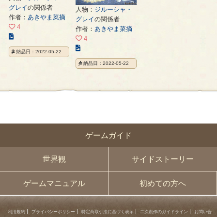
グレイ
の関係者
人物：
ジルーシャ・
作者：
あきやま菜摘
グレイ
の関係者
4
作者：
あきやま菜摘
こ
4
の
こ
納品日：2022-05-22
イ
の
納品日：2022-05-22
ラ
イ
ス
ラ
ト
ス
の
ト
ペ
の
ー
ペ
ジ
ー
ゲームガイド
ジ
世界観
サイドストーリー
ゲームマニュアル
初めての方へ
利用規約
プライバシーポリシー
特定商取引法に基づく表示
二次創作のガイドライン
お問い合