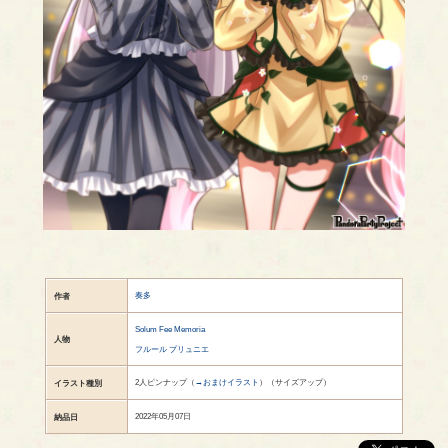
奏多
作者
Solum Fee Memoria
人物
フルール プリュニエ
2人ピンナップ（
→おまけイラスト
）（サイズアップ）
イラスト種別
2022年05月07日
納品日