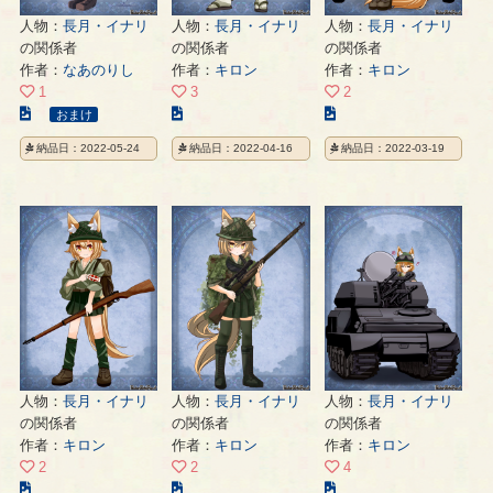
人物：
長月・イナリ
人物：
長月・イナリ
人物：
長月・イナリ
の関係者
の関係者
の関係者
作者：
なあのりし
作者：
キロン
作者：
キロン
1
3
2
こ
こ
こ
おまけ
の
の
の
納品日：2022-05-24
納品日：2022-04-16
納品日：2022-03-19
イ
イ
イ
ラ
ラ
ラ
ス
ス
ス
ト
ト
ト
の
の
の
ペ
ペ
ペ
ー
ー
ー
ジ
ジ
ジ
人物：
長月・イナリ
人物：
長月・イナリ
人物：
長月・イナリ
の関係者
の関係者
の関係者
作者：
キロン
作者：
キロン
作者：
キロン
2
2
4
こ
こ
こ