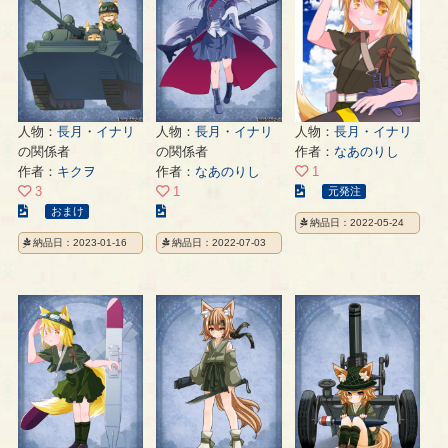
ジ
ペ
ー
ー
ジ
ジ
人物：
長月・イナリ
人物：
長月・イナリ
人物：
長月・イナリ
の関係者
の関係者
作者：
なあのりし
作者：
キクヲ
作者：
なあのりし
1
こ
3
1
元発注
こ
こ
の
おまけ
納品日：2022-05-24
の
の
イ
納品日：2023-01-16
納品日：2022-07-03
イ
イ
ラ
ラ
ラ
ス
ス
ス
ト
ト
ト
の
の
の
ペ
ペ
ペ
ー
ー
ー
ジ
ジ
ジ