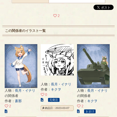
2
この関係者のイラスト一覧
人物：
長月・イナリ
作者：
キクヲ
人物：
長月・イナリ
人物：
長月・イナリ
0
の関係者
の関係者
こ
元発注
作者：
蒼那
作者：
キクヲ
の
2
2
納品日：2023-03-07
イ
こ
こ
おまけ
ラ
の
の