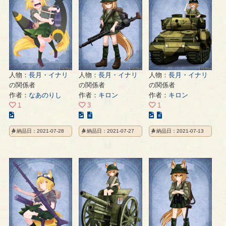
の
の
の
ペ
ペ
ペ
ー
ー
ー
ジ
ジ
ジ
人物：
長月・イナリ
人物：
長月・イナリ
人物：
長月・イナリ
の関係者
の関係者
の関係者
作者：
なあのりし
作者：
キロン
作者：
キロン
1
3
1
こ
こ
こ
の
の
の
納品日：2021-07-28
納品日：2021-07-27
納品日：2021-07-13
イ
イ
イ
ラ
ラ
ラ
ス
ス
ス
ト
ト
ト
の
の
の
ペ
ペ
ペ
ー
ー
ー
ジ
ジ
ジ