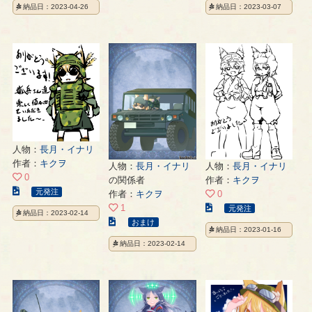
納品日：2023-04-26
納品日：2023-03-07
ス
イ
イ
ト
ラ
ラ
の
ス
ス
ペ
ト
ト
ー
の
の
ジ
ペ
ペ
ー
ー
ジ
ジ
人物：
長月・イナリ
作者：
キクヲ
人物：
長月・イナリ
人物：
長月・イナリ
0
の関係者
作者：
キクヲ
こ
元発注
作者：
キクヲ
0
の
こ
1
元発注
納品日：2023-02-14
イ
こ
の
おまけ
納品日：2023-01-16
ラ
の
イ
納品日：2023-02-14
ス
イ
ラ
ト
ラ
ス
の
ス
ト
ペ
ト
の
ー
の
ペ