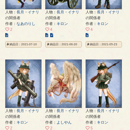
人物：
長月・イナリ
人物：
長月・イナリ
人物：
長月・イナリ
の関係者
の関係者
の関係者
作者：
なあのりし
作者：
キロン
作者：
キロン
2
4
4
こ
こ
こ
の
の
の
納品日：2021-07-10
納品日：2021-06-20
納品日：2021-05-23
イ
イ
イ
ラ
ラ
ラ
ス
ス
ス
ト
ト
ト
の
の
の
ペ
ペ
ペ
ー
ー
ー
ジ
ジ
ジ
人物：
長月・イナリ
人物：
長月・イナリ
人物：
長月・イナリ
の関係者
の関係者
の関係者
作者：
キロン
作者：
よしやん
作者：
キロン
2
2
5