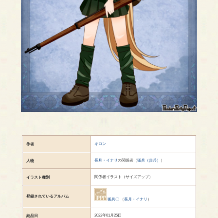
キロン
作者
長月・イナリ
の関係者（
狐兵（歩兵）
）
人物
関係者イラスト（サイズアップ）
イラスト種別
登録されているアルバム
狐兵〇
（
長月・イナリ
）
2022年01月25日
納品日