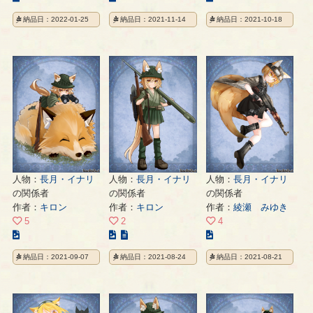
の
の
の
納品日：2022-01-25
納品日：2021-11-14
納品日：2021-10-18
イ
イ
イ
ラ
ラ
ラ
ス
ス
ス
ト
ト
ト
の
の
の
ペ
ペ
ペ
ー
ー
ー
ジ
ジ
ジ
人物：
長月・イナリ
人物：
長月・イナリ
人物：
長月・イナリ
の関係者
の関係者
の関係者
作者：
キロン
作者：
キロン
作者：
綾瀬 みゆき
5
2
4
こ
こ
こ
の
の
の
納品日：2021-09-07
納品日：2021-08-24
納品日：2021-08-21
イ
イ
イ
ラ
ラ
ラ
ス
ス
ス
ト
ト
ト