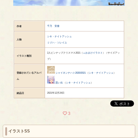
千乃 安倭
作者
シキ・ナイトアッシュ
人物
ミヅハ・ソレイユ
2人ピンナップクリスマス2021（
→おまけイラスト
）（サイズアッ
イラスト種別
プ）
登録されているアルバ
シャイネンナハト2020/2021
（
シキ・ナイトアッシュ
）
ム
思い出
（
シキ・ナイトアッシュ
）
2021年12月24日
納品日
3
イラストSS