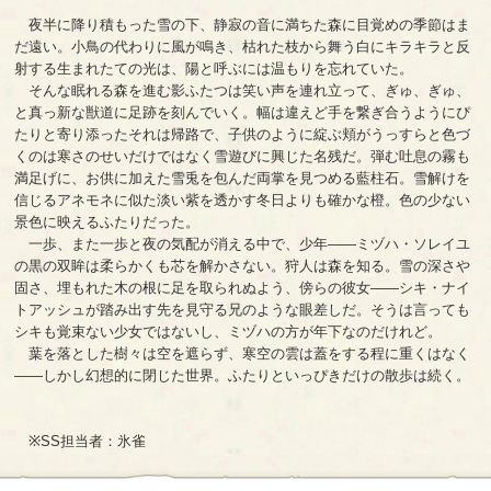
夜半に降り積もった雪の下、静寂の音に満ちた森に目覚めの季節はま
だ遠い。小鳥の代わりに風が鳴き、枯れた枝から舞う白にキラキラと反
射する生まれたての光は、陽と呼ぶには温もりを忘れていた。
そんな眠れる森を進む影ふたつは笑い声を連れ立って、ぎゅ、ぎゅ、
と真っ新な獣道に足跡を刻んでいく。幅は違えど手を繋ぎ合うようにぴ
たりと寄り添ったそれは帰路で、子供のように綻ぶ頬がうっすらと色づ
くのは寒さのせいだけではなく雪遊びに興じた名残だ。弾む吐息の霧も
満足げに、お供に加えた雪兎を包んだ両掌を見つめる藍柱石。雪解けを
信じるアネモネに似た淡い紫を透かす冬日よりも確かな橙。色の少ない
景色に映えるふたりだった。
一歩、また一歩と夜の気配が消える中で、少年——ミヅハ・ソレイユ
の黒の双眸は柔らかくも芯を解かさない。狩人は森を知る。雪の深さや
固さ、埋もれた木の根に足を取られぬよう、傍らの彼女——シキ・ナイ
トアッシュが踏み出す先を見守る兄のような眼差しだ。そうは言っても
シキも覚束ない少女ではないし、ミヅハの方が年下なのだけれど。
葉を落とした樹々は空を遮らず、寒空の雲は蓋をする程に重くはなく
——しかし幻想的に閉じた世界。ふたりといっぴきだけの散歩は続く。
※SS担当者：氷雀