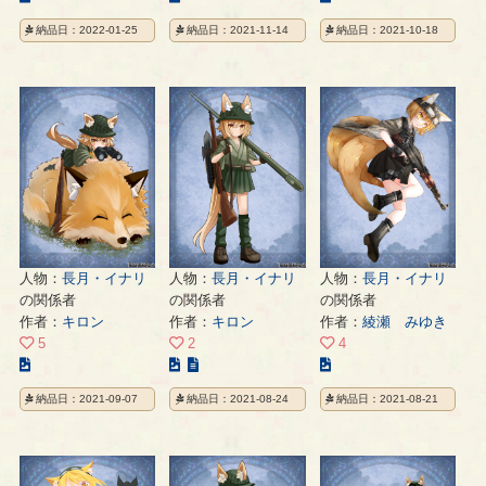
の
の
の
納品日：2022-01-25
納品日：2021-11-14
納品日：2021-10-18
イ
イ
イ
ラ
ラ
ラ
ス
ス
ス
ト
ト
ト
の
の
の
ペ
ペ
ペ
ー
ー
ー
ジ
ジ
ジ
人物：
長月・イナリ
人物：
長月・イナリ
人物：
長月・イナリ
の関係者
の関係者
の関係者
作者：
キロン
作者：
キロン
作者：
綾瀬 みゆき
5
2
4
こ
こ
こ
の
の
の
納品日：2021-09-07
納品日：2021-08-24
納品日：2021-08-21
イ
イ
イ
ラ
ラ
ラ
ス
ス
ス
ト
ト
ト