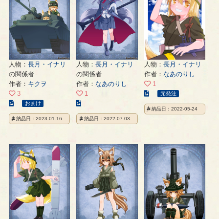
ジ
ペ
ー
ー
ジ
ジ
人物：
長月・イナリ
人物：
長月・イナリ
人物：
長月・イナリ
の関係者
の関係者
作者：
なあのりし
作者：
キクヲ
作者：
なあのりし
1
こ
3
1
元発注
こ
こ
の
おまけ
納品日：2022-05-24
の
の
イ
納品日：2023-01-16
納品日：2022-07-03
イ
イ
ラ
ラ
ラ
ス
ス
ス
ト
ト
ト
の
の
の
ペ
ペ
ペ
ー
ー
ー
ジ
ジ
ジ