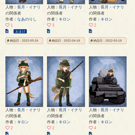
人物：
長月・イナリ
人物：
長月・イナリ
人物：
長月・イナリ
の関係者
の関係者
の関係者
作者：
なあのりし
作者：
キロン
作者：
キロン
1
3
2
こ
こ
こ
おまけ
の
の
の
納品日：2022-05-24
納品日：2022-04-16
納品日：2022-03-19
イ
イ
イ
ラ
ラ
ラ
ス
ス
ス
ト
ト
ト
の
の
の
ペ
ペ
ペ
ー
ー
ー
ジ
ジ
ジ
人物：
長月・イナリ
人物：
長月・イナリ
人物：
長月・イナリ
の関係者
の関係者
の関係者
作者：
キロン
作者：
キロン
作者：
キロン
2
2
4
こ
こ
こ