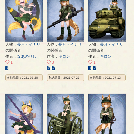
の
の
の
ペ
ペ
ペ
ー
ー
ー
ジ
ジ
ジ
人物：
長月・イナリ
人物：
長月・イナリ
人物：
長月・イナリ
の関係者
の関係者
の関係者
作者：
なあのりし
作者：
キロン
作者：
キロン
1
3
1
こ
こ
こ
の
の
の
納品日：2021-07-28
納品日：2021-07-27
納品日：2021-07-13
イ
イ
イ
ラ
ラ
ラ
ス
ス
ス
ト
ト
ト
の
の
の
ペ
ペ
ペ
ー
ー
ー
ジ
ジ
ジ