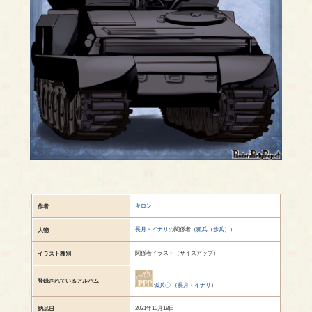
キロン
作者
長月・イナリ
の関係者（
狐兵（歩兵）
）
人物
関係者イラスト（サイズアップ）
イラスト種別
登録されているアルバム
狐兵〇
（
長月・イナリ
）
2021年10月18日
納品日