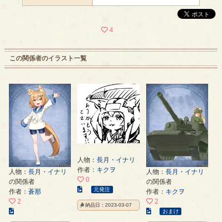
4
この関係者のイラスト一覧
人物：
長月・イナリ
作者：
キクヲ
人物：
長月・イナリ
人物：
長月・イナリ
0
の関係者
の関係者
こ
元発注
作者：
蒼那
作者：
キクヲ
の
2
2
納品日：2023-03-07
イ
こ
こ
おまけ
ラ
の
の