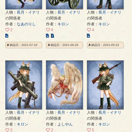
人物：
長月・イナリ
人物：
長月・イナリ
人物：
長月・イナリ
の関係者
の関係者
の関係者
作者：
なあのりし
作者：
キロン
作者：
キロン
2
4
4
こ
こ
こ
の
の
の
納品日：2021-07-10
納品日：2021-06-20
納品日：2021-05-23
イ
イ
イ
ラ
ラ
ラ
ス
ス
ス
ト
ト
ト
の
の
の
ペ
ペ
ペ
ー
ー
ー
ジ
ジ
ジ
人物：
長月・イナリ
人物：
長月・イナリ
人物：
長月・イナリ
の関係者
の関係者
の関係者
作者：
キロン
作者：
よしやん
作者：
キロン
2
2
5