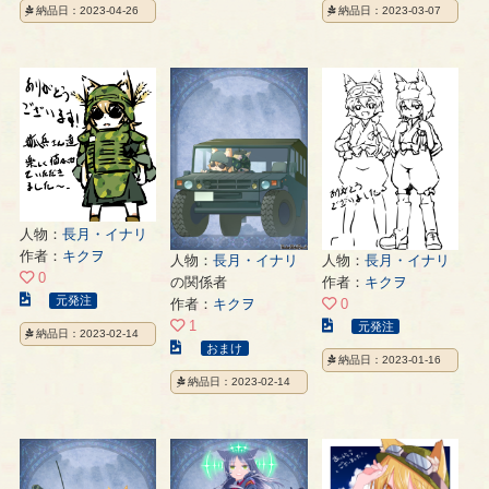
納品日：2023-04-26
納品日：2023-03-07
ス
イ
イ
ト
ラ
ラ
の
ス
ス
ペ
ト
ト
ー
の
の
ジ
ペ
ペ
ー
ー
ジ
ジ
人物：
長月・イナリ
作者：
キクヲ
人物：
長月・イナリ
人物：
長月・イナリ
0
の関係者
作者：
キクヲ
こ
元発注
作者：
キクヲ
0
の
こ
1
元発注
納品日：2023-02-14
イ
こ
の
おまけ
納品日：2023-01-16
ラ
の
イ
納品日：2023-02-14
ス
イ
ラ
ト
ラ
ス
の
ス
ト
ペ
ト
の
ー
の
ペ