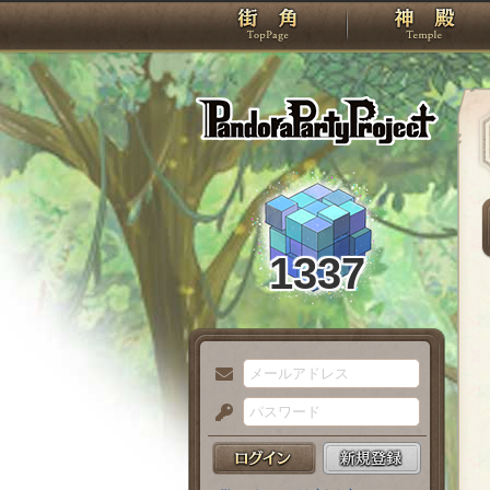
TOP
Pando
1337
メ
ー
パ
ル
ス