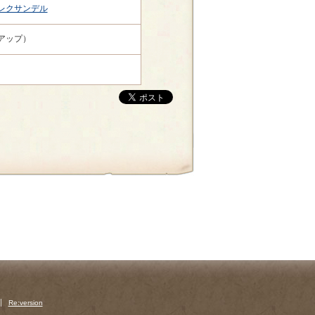
レクサンデル
アップ）
Re:version