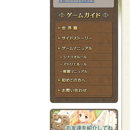
※ ID/パスワードを忘れた方
ア
ワ
ド
ー
レ
ド
ゲームガイド
ス
世界観
サイドストーリー
ゲームマニュアル
シナリオルール
アトリエルール
戦闘マニュアル
初めての方へ
お問い合わせ