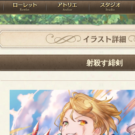
神殿
ローレット
アトリエ
raPartyProject
イラスト詳細
射殺す緋剣