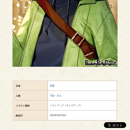
塩藻
作者
刃金・文人
人物
バストアップ（サイズアップ）
イラスト種別
2021年04月20日
納品日