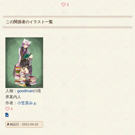
4
この関係者のイラスト一覧
人物：
goodman
の境
界案内人
作者：
小笠原みぉ
4
こ
の
納品日：2021-04-10
イ
ラ