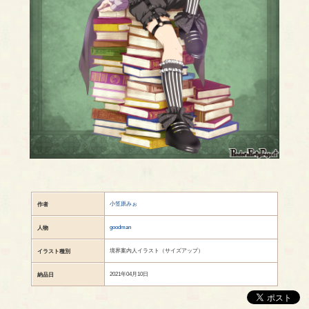
小笠原みぉ
作者
goodman
人物
境界案内人イラスト（サイズアップ）
イラスト種別
2021年04月10日
納品日