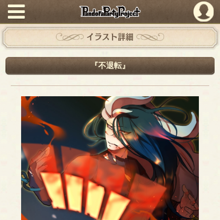
PandoraPartyProject
イラスト詳細
『不退転』