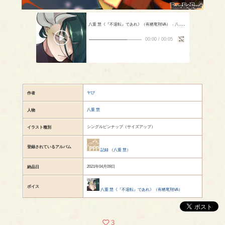
八重 慧《『不退転』であれ》（有栖竜翔VA）
- 八重 慧（CV：有栖竜翔）
00:00
/
00:05
ヤぴ
作者
八重 慧
人物
シングルピンナップ（サイズアップ）
イラスト種別
登録されているアルバム
記録
（
八重 慧
）
2021年04月09日
納品日
ボイス
八重 慧《『不退転』であれ》（有栖竜翔VA）
3