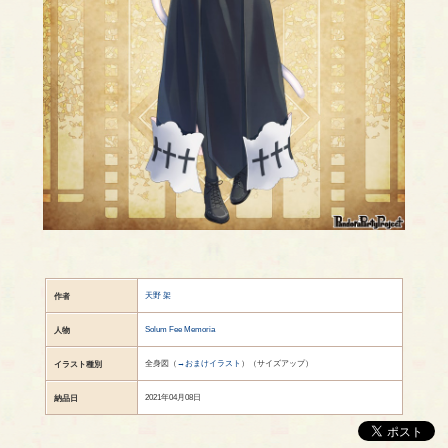
天野 架
作者
Solum Fee Memoria
人物
全身図（
→おまけイラスト
）（サイズアップ）
イラスト種別
2021年04月08日
納品日