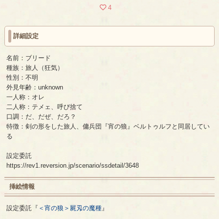
4
詳細設定
名前：ブリード
種族：旅人（狂気）
性別：不明
外見年齢：unknown
一人称：オレ
二人称：テメェ、呼び捨て
口調：だ、だぜ、だろ？
特徴：剣の形をした旅人、傭兵団『宵の狼』ベルトゥルフと同居してい
る
設定委託
https://rev1.reversion.jp/scenario/ssdetail/3648
挿絵情報
設定委託『
＜宵の狼＞屍刄の魔種
』