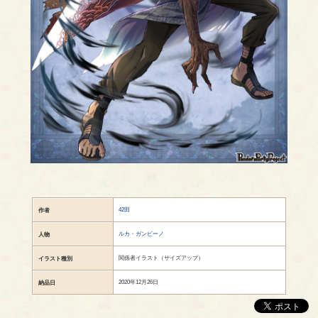
42田
作者
ルカ・ガンビーノ
人物
関係者イラスト（サイズアップ）
イラスト種別
2020年12月26日
納品日