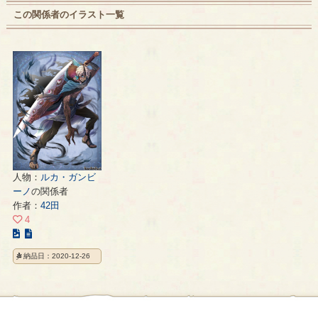
この関係者のイラスト一覧
人物：
ルカ・ガンビ
ーノ
の関係者
作者：
42田
4
こ
の
納品日：2020-12-26
イ
ラ
ス
ト