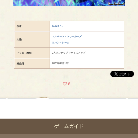
紀ぬまこ。
作者
マルベート・トゥールーズ
人物
ヨハン＝レーム
2人ピンナップ（サイズアップ）
イラスト種別
2020年08月10日
納品日
6
ゲームガイド