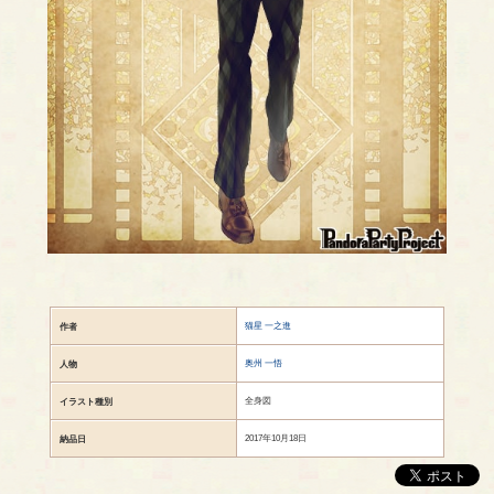
猫星 一之進
作者
奥州 一悟
人物
全身図
イラスト種別
2017年10月18日
納品日